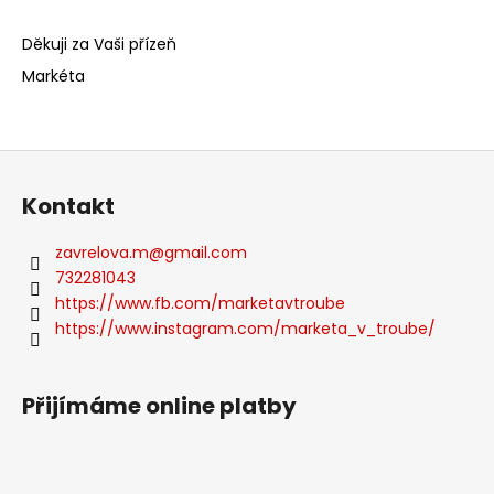
Děkuji za Vaši přízeň
Markéta
Z
á
Kontakt
p
a
zavrelova.m
@
gmail.com
t
732281043
í
https://www.fb.com/marketavtroube
https://www.instagram.com/marketa_v_troube/
Přijímáme online platby