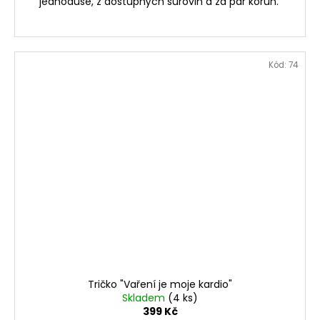
jednoduše, z dostupných surovin a za pár korun.
Kód:
74
Tričko "Vaření je moje kardio"
Skladem
(4 ks)
399 Kč