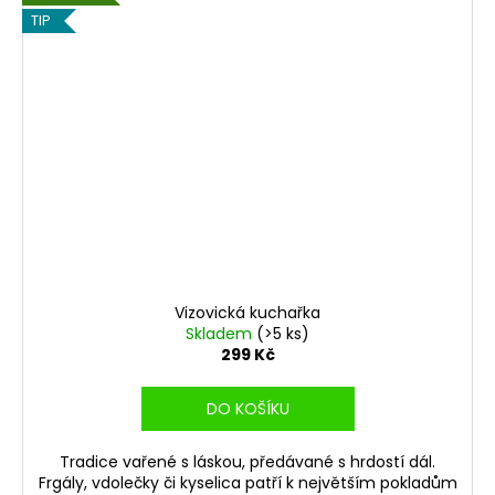
a
TIP
j
í
t
?
HLEDAT
Vizovická kuchařka
Skladem
(>5 ks)
299 Kč
DO KOŠÍKU
Tradice vařené s láskou, předávané s hrdostí dál.
Frgály, vdolečky či kyselica patří k největším pokladům