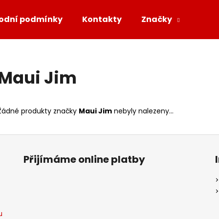
odní podmínky
Kontakty
Značky
Co potřebujete najít?
Maui Jim
HLEDAT
Žádné produkty značky
Maui Jim
nebyly nalezeny...
Přijímáme online platby
u