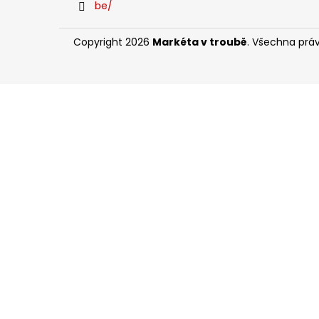
be/
l
Copyright 2026
Markéta v troubě
. Všechna prá